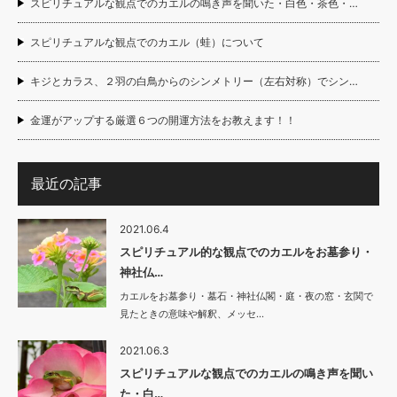
スピリチュアルな観点でのカエルの鳴き声を聞いた・白色・茶色・…
スピリチュアルな観点でのカエル（蛙）について
キジとカラス、２羽の白鳥からのシンメトリー（左右対称）でシン…
金運がアップする厳選６つの開運方法をお教えます！！
最近の記事
2021.06.4
スピリチュアル的な観点でのカエルをお墓参り・
神社仏…
カエルをお墓参り・墓石・神社仏閣・庭・夜の窓・玄関で
見たときの意味や解釈、メッセ…
2021.06.3
スピリチュアルな観点でのカエルの鳴き声を聞い
た・白…