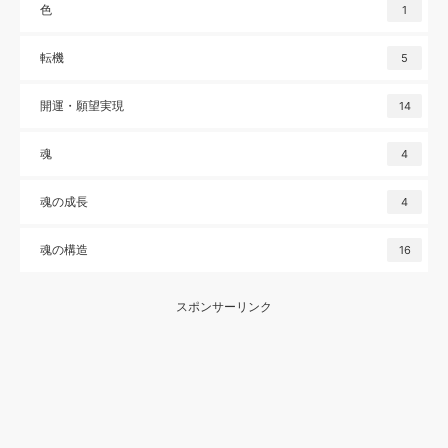
色
1
転機
5
開運・願望実現
14
魂
4
魂の成長
4
魂の構造
16
スポンサーリンク