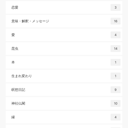
恋愛
3
意味・解釈・メッセージ
16
愛
4
昆虫
14
本
1
生まれ変わり
1
瞑想日記
9
神社仏閣
10
縁
4