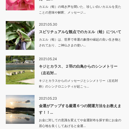
カエル（蛙）の鳴き声を聞いた、珍しい白いカエルを見た
ことの意味や解釈、メッセージ…
2021.05.30
スピリチュアルな観点でのカエル（蛙）について
カエル（蛙）は、世界で幸運の象徴や縁起の良い生き物と
されており、ご神仏さまの使い…
2021.05.24
キジとカラス、２羽の白鳥からのシンメトリー
（左右対…
キジとカラスからのメッセージとシンメトリー（左右対
称）のシンクロニシティが起こっ…
2021.05.23
金運がアップする厳選６つの開運方法をお教えま
す！！…
お金に対しての意識を変えてや金運財布を探す前にお金の
居心地を良くしてあげると金運…