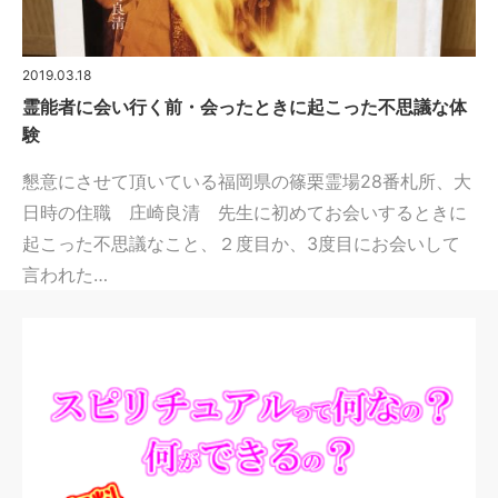
2019.03.18
霊能者に会い行く前・会ったときに起こった不思議な体
験
懇意にさせて頂いている福岡県の篠栗霊場28番札所、大
日時の住職 庄崎良清 先生に初めてお会いするときに
起こった不思議なこと、２度目か、3度目にお会いして
言われた…