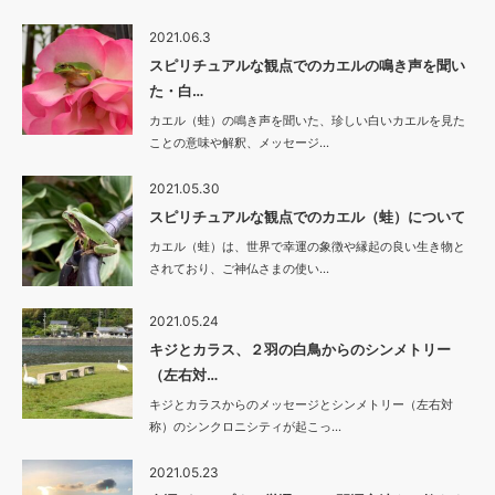
2021.06.3
スピリチュアルな観点でのカエルの鳴き声を聞い
た・白…
カエル（蛙）の鳴き声を聞いた、珍しい白いカエルを見た
ことの意味や解釈、メッセージ…
2021.05.30
スピリチュアルな観点でのカエル（蛙）について
カエル（蛙）は、世界で幸運の象徴や縁起の良い生き物と
されており、ご神仏さまの使い…
2021.05.24
キジとカラス、２羽の白鳥からのシンメトリー
（左右対…
キジとカラスからのメッセージとシンメトリー（左右対
称）のシンクロニシティが起こっ…
2021.05.23