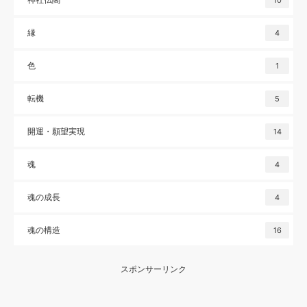
10
縁
4
色
1
転機
5
開運・願望実現
14
魂
4
魂の成長
4
魂の構造
16
スポンサーリンク