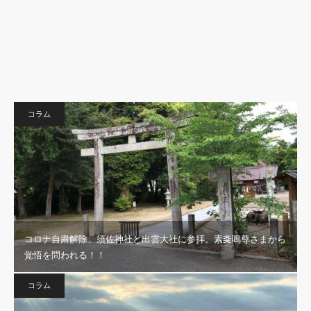
コラム
コロナ自粛解除、須佐神社と出雲大社に参拝。素戔嗚尊さまから
覚悟を問われる！！
コラム