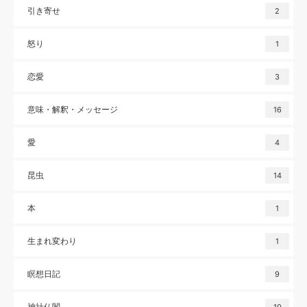
引き寄せ
2
怒り
1
恋愛
3
意味・解釈・メッセージ
16
愛
4
昆虫
14
本
1
生まれ変わり
1
瞑想日記
9
神社仏閣