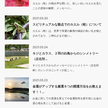
カエル（蛙）の鳴き声を聞いた、珍しい白いカエルを見た
ことの意味や解釈、メッセージ…
2021.05.30
スピリチュアルな観点でのカエル（蛙）について
カエル（蛙）は、世界で幸運の象徴や縁起の良い生き物と
されており、ご神仏さまの使い…
2021.05.24
キジとカラス、２羽の白鳥からのシンメトリー
（左右対…
キジとカラスからのメッセージとシンメトリー（左右対
称）のシンクロニシティが起こっ…
2021.05.23
金運がアップする厳選６つの開運方法をお教えま
す！！…
お金に対しての意識を変えてや金運財布を探す前にお金の
居心地を良くしてあげると金運…