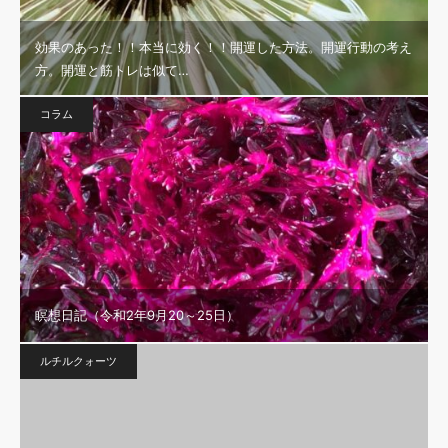
効果のあった！！本当に効く！！開運した方法。開運行動の考え
方。開運と筋トレは似て…
コラム
瞑想日記（令和2年9月20～25日）
ルチルクォーツ