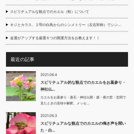
スピリチュアルな観点でのカエル（蛙）について
キジとカラス、２羽の白鳥からのシンメトリー（左右対称）でシン…
金運がアップする厳選６つの開運方法をお教えます！！
最近の記事
2021.06.4
スピリチュアル的な観点でのカエルをお墓参り・
神社仏…
カエルをお墓参り・墓石・神社仏閣・庭・夜の窓・玄関で
見たときの意味や解釈、メッセ…
2021.06.3
スピリチュアルな観点でのカエルの鳴き声を聞い
た・白…