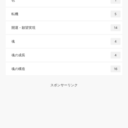
色
1
転機
5
開運・願望実現
14
魂
4
魂の成長
4
魂の構造
16
スポンサーリンク