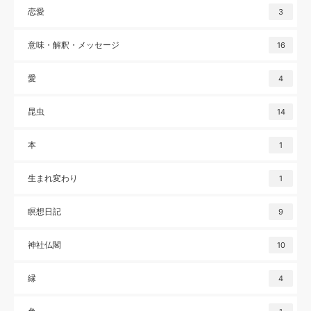
恋愛
3
意味・解釈・メッセージ
16
愛
4
昆虫
14
本
1
生まれ変わり
1
瞑想日記
9
神社仏閣
10
縁
4