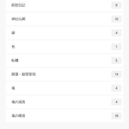
瞑想日記
9
神社仏閣
10
縁
4
色
1
転機
5
開運・願望実現
14
魂
4
魂の成長
4
魂の構造
16