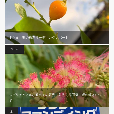
Ｔさま 魂の構造リーディングレポート
コラム
スピリチュアルな観点での容姿、外見、雰囲気、瞳の輝きについ
て
本