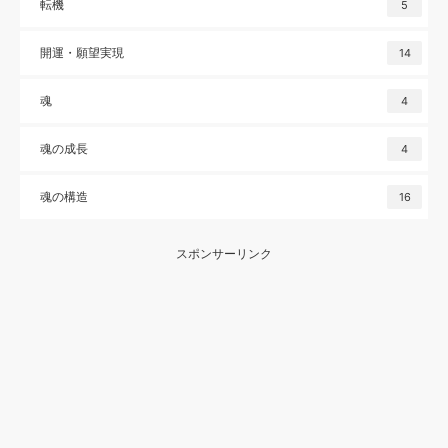
転機
5
開運・願望実現
14
魂
4
魂の成長
4
魂の構造
16
スポンサーリンク