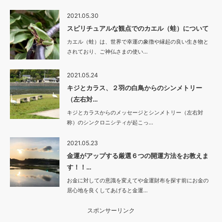
2021.05.30
スピリチュアルな観点でのカエル（蛙）について
カエル（蛙）は、世界で幸運の象徴や縁起の良い生き物と
されており、ご神仏さまの使い…
2021.05.24
キジとカラス、２羽の白鳥からのシンメトリー
（左右対…
キジとカラスからのメッセージとシンメトリー（左右対
称）のシンクロニシティが起こっ…
2021.05.23
金運がアップする厳選６つの開運方法をお教えま
す！！…
お金に対しての意識を変えてや金運財布を探す前にお金の
居心地を良くしてあげると金運…
スポンサーリンク