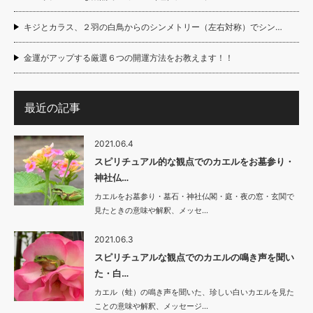
キジとカラス、２羽の白鳥からのシンメトリー（左右対称）でシン…
金運がアップする厳選６つの開運方法をお教えます！！
最近の記事
2021.06.4
スピリチュアル的な観点でのカエルをお墓参り・
神社仏…
カエルをお墓参り・墓石・神社仏閣・庭・夜の窓・玄関で
見たときの意味や解釈、メッセ…
2021.06.3
スピリチュアルな観点でのカエルの鳴き声を聞い
た・白…
カエル（蛙）の鳴き声を聞いた、珍しい白いカエルを見た
ことの意味や解釈、メッセージ…