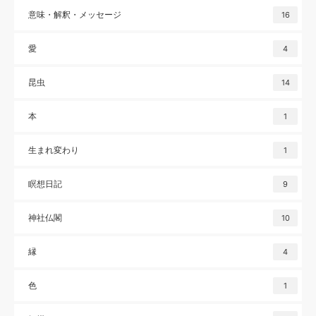
意味・解釈・メッセージ
16
愛
4
昆虫
14
本
1
生まれ変わり
1
瞑想日記
9
神社仏閣
10
縁
4
色
1