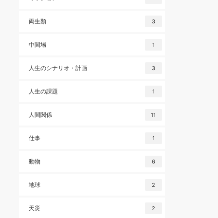
両生類
3
中間場
1
人生のシナリオ・計画
3
人生の課題
1
人間関係
11
仕事
1
動物
6
地球
2
天災
2