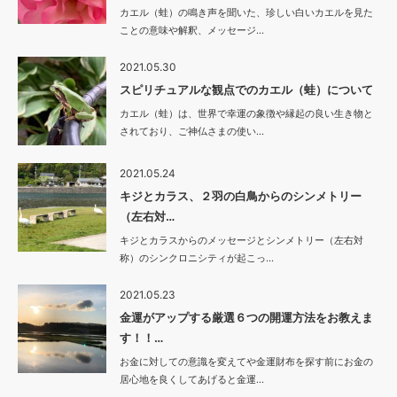
カエル（蛙）の鳴き声を聞いた、珍しい白いカエルを見た
ことの意味や解釈、メッセージ…
2021.05.30
スピリチュアルな観点でのカエル（蛙）について
カエル（蛙）は、世界で幸運の象徴や縁起の良い生き物と
されており、ご神仏さまの使い…
2021.05.24
キジとカラス、２羽の白鳥からのシンメトリー
（左右対…
キジとカラスからのメッセージとシンメトリー（左右対
称）のシンクロニシティが起こっ…
2021.05.23
金運がアップする厳選６つの開運方法をお教えま
す！！…
お金に対しての意識を変えてや金運財布を探す前にお金の
居心地を良くしてあげると金運…