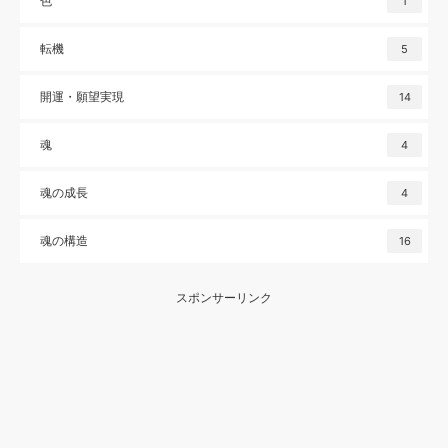
色
1
転機
5
開運・願望実現
14
魂
4
魂の成長
4
魂の構造
16
スポンサーリンク