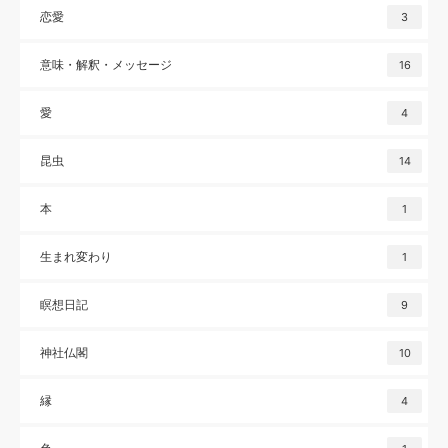
恋愛
3
意味・解釈・メッセージ
16
愛
4
昆虫
14
本
1
生まれ変わり
1
瞑想日記
9
神社仏閣
10
縁
4