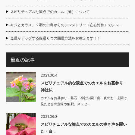
スピリチュアルな観点でのカエル（蛙）について
キジとカラス、２羽の白鳥からのシンメトリー（左右対称）でシン…
金運がアップする厳選６つの開運方法をお教えます！！
最近の記事
2021.06.4
スピリチュアル的な観点でのカエルをお墓参り・
神社仏…
カエルをお墓参り・墓石・神社仏閣・庭・夜の窓・玄関で
見たときの意味や解釈、メッセ…
2021.06.3
スピリチュアルな観点でのカエルの鳴き声を聞い
た・白…