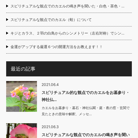
スピリチュアルな観点でのカエルの鳴き声を聞いた・白色・茶色・…
スピリチュアルな観点でのカエル（蛙）について
キジとカラス、２羽の白鳥からのシンメトリー（左右対称）でシン…
金運がアップする厳選６つの開運方法をお教えます！！
最近の記事
2021.06.4
スピリチュアル的な観点でのカエルをお墓参り・
神社仏…
カエルをお墓参り・墓石・神社仏閣・庭・夜の窓・玄関で
見たときの意味や解釈、メッセ…
2021.06.3
スピリチュアルな観点でのカエルの鳴き声を聞い