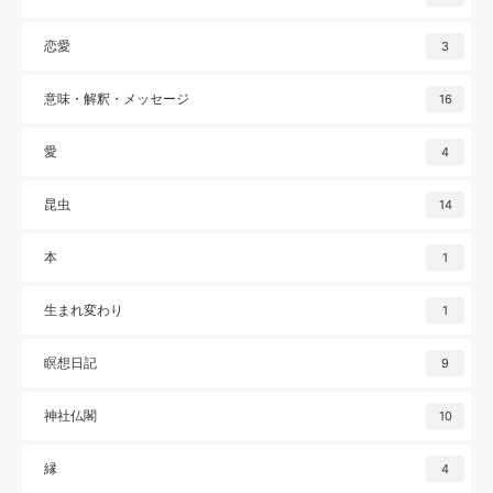
恋愛
3
意味・解釈・メッセージ
16
愛
4
昆虫
14
本
1
生まれ変わり
1
瞑想日記
9
神社仏閣
10
縁
4