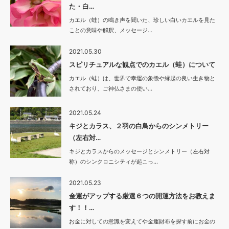
た・白…
カエル（蛙）の鳴き声を聞いた、珍しい白いカエルを見た
ことの意味や解釈、メッセージ…
2021.05.30
スピリチュアルな観点でのカエル（蛙）について
カエル（蛙）は、世界で幸運の象徴や縁起の良い生き物と
されており、ご神仏さまの使い…
2021.05.24
キジとカラス、２羽の白鳥からのシンメトリー
（左右対…
キジとカラスからのメッセージとシンメトリー（左右対
称）のシンクロニシティが起こっ…
2021.05.23
金運がアップする厳選６つの開運方法をお教えま
す！！…
お金に対しての意識を変えてや金運財布を探す前にお金の