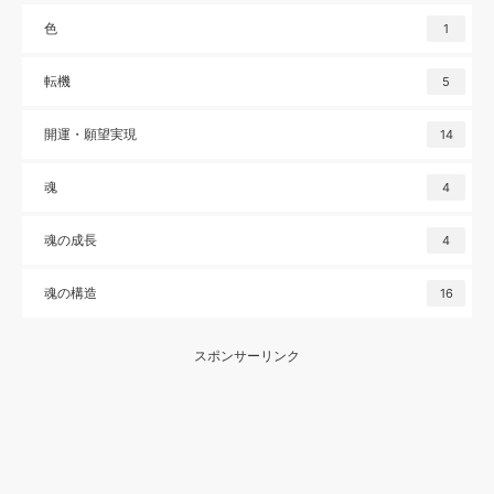
色
1
転機
5
開運・願望実現
14
魂
4
魂の成長
4
魂の構造
16
スポンサーリンク