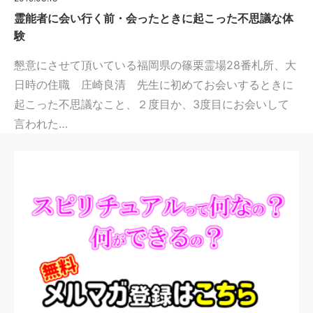
霊能者に会い行く前・会ったときに起こった不思議な体
験
懇意にさせて頂いている福岡県の篠栗霊場28番札所、大
日時の住職 庄崎良清 先生に初めてお会いするときに
起こった不思議なこと、２度目か、3度目にお会いして
言われた…