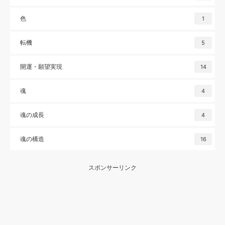
色
1
転機
5
開運・願望実現
14
魂
4
魂の成長
4
魂の構造
16
スポンサーリンク