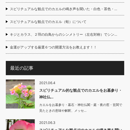
スピリチュアルな観点でのカエルの鳴き声を聞いた・白色・茶色・…
スピリチュアルな観点でのカエル（蛙）について
キジとカラス、２羽の白鳥からのシンメトリー（左右対称）でシン…
金運がアップする厳選６つの開運方法をお教えます！！
最近の記事
2021.06.4
スピリチュアル的な観点でのカエルをお墓参り・
神社仏…
カエルをお墓参り・墓石・神社仏閣・庭・夜の窓・玄関で
見たときの意味や解釈、メッセ…
2021.06.3