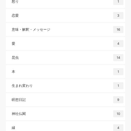
怒り
1
恋愛
3
意味・解釈・メッセージ
16
愛
4
昆虫
14
本
1
生まれ変わり
1
瞑想日記
9
神社仏閣
10
縁
4