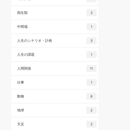
両生類
3
中間場
1
人生のシナリオ・計画
3
人生の課題
1
人間関係
11
仕事
1
動物
6
地球
2
天災
2