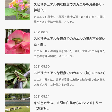
スピリチュアル的な観点でのカエルをお墓参り・
神社仏…
カエルをお墓参り・墓石・神社仏閣・庭・夜の窓・玄関で
見たときの意味や解釈、メッセ…
2021.06.3
スピリチュアルな観点でのカエルの鳴き声を聞い
た・白…
カエル（蛙）の鳴き声を聞いた、珍しい白いカエルを見た
ことの意味や解釈、メッセージ…
2021.05.30
スピリチュアルな観点でのカエル（蛙）について
カエル（蛙）は、世界で幸運の象徴や縁起の良い生き物と
されており、ご神仏さまの使い…
2021.05.24
キジとカラス、２羽の白鳥からのシンメトリー
（左右対…