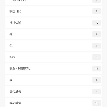
瞑想日記
9
神社仏閣
10
縁
4
色
1
転機
5
開運・願望実現
14
魂
4
魂の成長
4
魂の構造
16