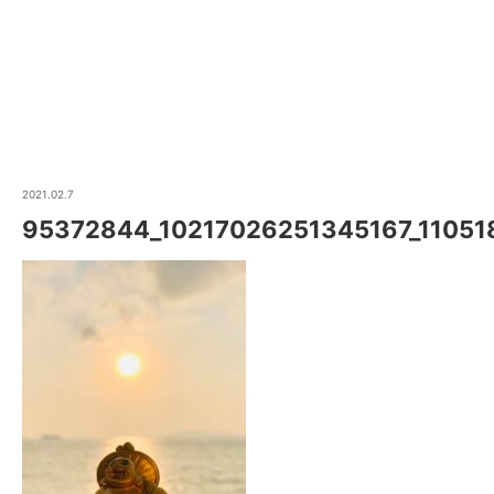
2021.02.7
95372844_10217026251345167_1105