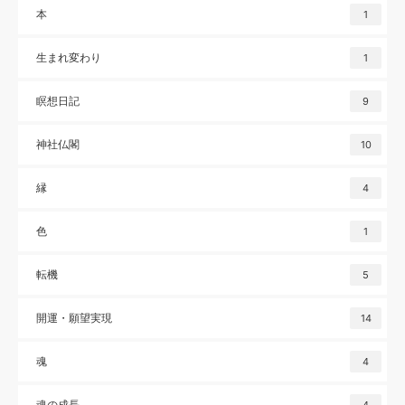
本
1
生まれ変わり
1
瞑想日記
9
神社仏閣
10
縁
4
色
1
転機
5
開運・願望実現
14
魂
4
魂の成長