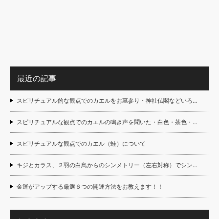
最近の記事
スピリチュアル的な観点でのカエルをお墓参り・神社仏閣などいろ…
スピリチュアルな観点でのカエルの鳴き声を聞いた・白色・茶色・…
スピリチュアルな観点でのカエル（蛙）について
キジとカラス、２羽の白鳥からのシンメトリー（左右対称）でシン…
金運がアップする厳選６つの開運方法をお教えます！！