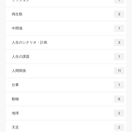
1
両生類
3
中間場
1
人生のシナリオ・計画
3
人生の課題
1
人間関係
11
仕事
1
動物
6
地球
2
天災
2