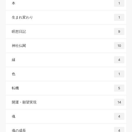
本
1
生まれ変わり
1
瞑想日記
9
神社仏閣
10
縁
4
色
1
転機
5
開運・願望実現
14
魂
4
魂の成長
4