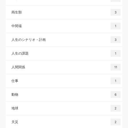
両生類
3
中間場
1
人生のシナリオ・計画
3
人生の課題
1
人間関係
11
仕事
1
動物
6
地球
2
天災
2