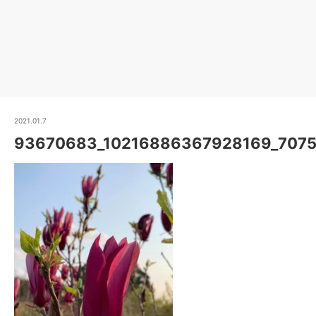
2021.01.7
93670683_10216886367928169_707