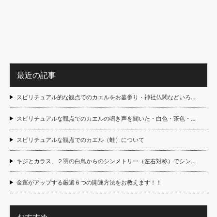
最近の記事
スピリチュアル的な観点でのカエルをお墓参り・神社仏閣などいろ…
スピリチュアルな観点でのカエルの鳴き声を聞いた・白色・茶色・…
スピリチュアルな観点でのカエル（蛙）について
キジとカラス、２羽の白鳥からのシンメトリー（左右対称）でシン…
金運がアップする厳選６つの開運方法をお教えます！！