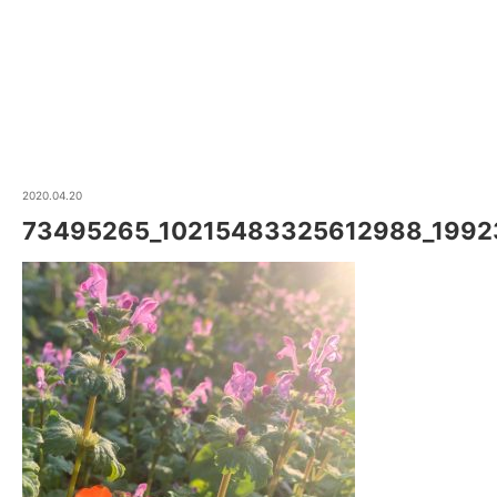
2020.04.20
73495265_10215483325612988_199