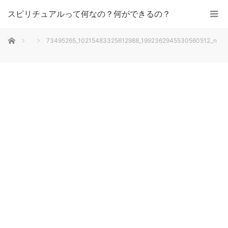
スピリチュアルって何なの？何ができるの？
ホーム
73495265_10215483325612988_1992362945530560512_n