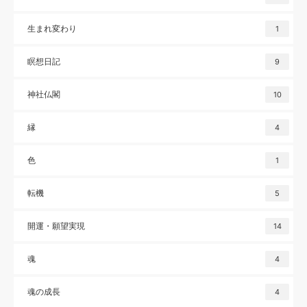
生まれ変わり
1
瞑想日記
9
神社仏閣
10
縁
4
色
1
転機
5
開運・願望実現
14
魂
4
魂の成長
4