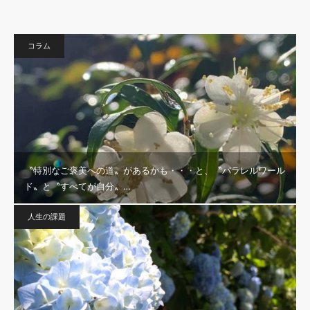
コラム
〝特別なご褒美への道〟があるかも・・・と、〝パラレルワール
ド〟と〝すべてが自分〟…
人生の課題