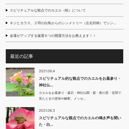
スピリチュアルな観点でのカエル（蛙）について
キジとカラス、２羽の白鳥からのシンメトリー（左右対称）でシン…
金運がアップする厳選６つの開運方法をお教えます！！
最近の記事
2021.06.4
スピリチュアル的な観点でのカエルをお墓参り・
神社仏…
カエルをお墓参り・墓石・神社仏閣・庭・夜の窓・玄関で
見たときの意味や解釈、メッセ…
2021.06.3
スピリチュアルな観点でのカエルの鳴き声を聞い
た・白…