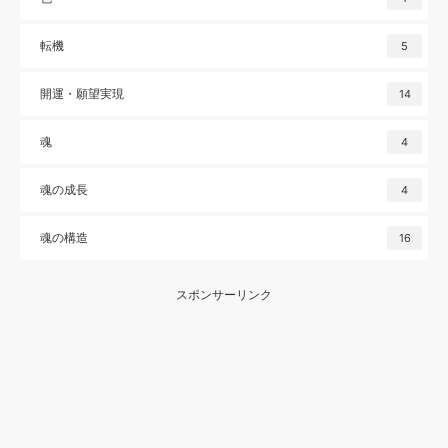
転機
5
開運・願望実現
14
魂
4
魂の成長
4
魂の構造
16
スポンサーリンク