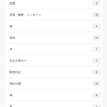
恋愛
3
意味・解釈・メッセージ
16
愛
4
昆虫
14
本
1
生まれ変わり
1
瞑想日記
9
神社仏閣
10
縁
4
色
1