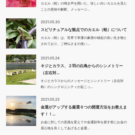
カエル（蛙）の鳴き声を聞いた、珍しい白いカエルを見た
ことの意味や解釈、メッセージ…
2021.05.30
スピリチュアルな観点でのカエル（蛙）について
カエル（蛙）は、世界で幸運の象徴や縁起の良い生き物と
されており、ご神仏さまの使い…
2021.05.24
キジとカラス、２羽の白鳥からのシンメトリー
（左右対…
キジとカラスからのメッセージとシンメトリー（左右対
称）のシンクロニシティが起こっ…
2021.05.23
金運がアップする厳選６つの開運方法をお教えま
す！！…
お金に対しての意識を変えてや金運財布を探す前にお金の
居心地を良くしてあげると金運…