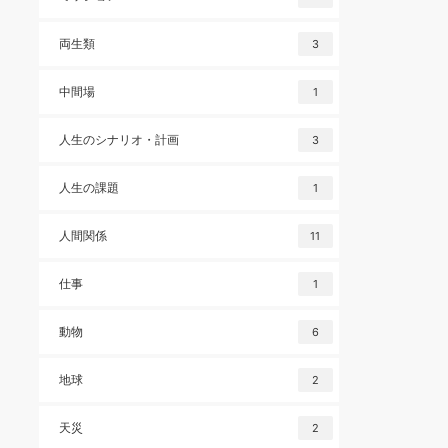
両生類
3
中間場
1
人生のシナリオ・計画
3
人生の課題
1
人間関係
11
仕事
1
動物
6
地球
2
天災
2