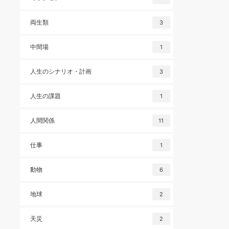
両生類
3
中間場
1
人生のシナリオ・計画
3
人生の課題
1
人間関係
11
仕事
1
動物
6
地球
2
天災
2