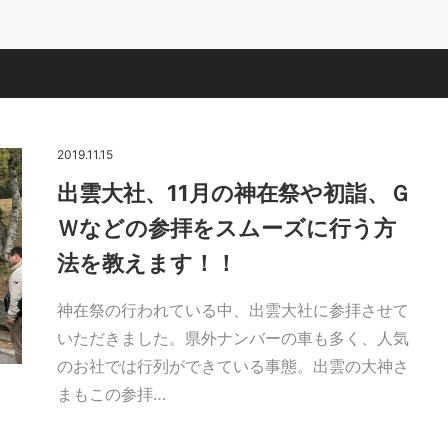
2019.11.15
出雲大社、11月の神在祭や初詣、Ｇ
Ｗなどの参拝をスムーズに行う方
法を教えます！！
神在祭の行われている中、出雲大社に参拝させて
いただきました。県外ナンバーの車も多く、人気
のお社では行列ができている事態。出雲の大神さ
まもこの参拝…