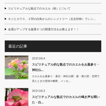
スピリチュアルな観点でのカエル（蛙）について
キジとカラス、２羽の白鳥からのシンメトリー（左右対称）でシン…
金運がアップする厳選６つの開運方法をお教えます！！
最近の記事
2021.06.4
スピリチュアル的な観点でのカエルをお墓参り・
神社仏…
カエルをお墓参り・墓石・神社仏閣・庭・夜の窓・玄関で
見たときの意味や解釈、メッセ…
2021.06.3
スピリチュアルな観点でのカエルの鳴き声を聞い
た・白…