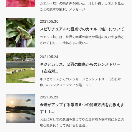
カエル（蛙）の鳴き声を聞いた、珍しい白いカエルを見た
ことの意味や解釈、メッセージ…
2021.05.30
スピリチュアルな観点でのカエル（蛙）について
カエル（蛙）は、世界で幸運の象徴や縁起の良い生き物と
されており、ご神仏さまの使い…
2021.05.24
キジとカラス、２羽の白鳥からのシンメトリー
（左右対…
キジとカラスからのメッセージとシンメトリー（左右対
称）のシンクロニシティが起こっ…
2021.05.23
金運がアップする厳選６つの開運方法をお教えま
す！！…
お金に対しての意識を変えてや金運財布を探す前にお金の
居心地を良くしてあげると金運…