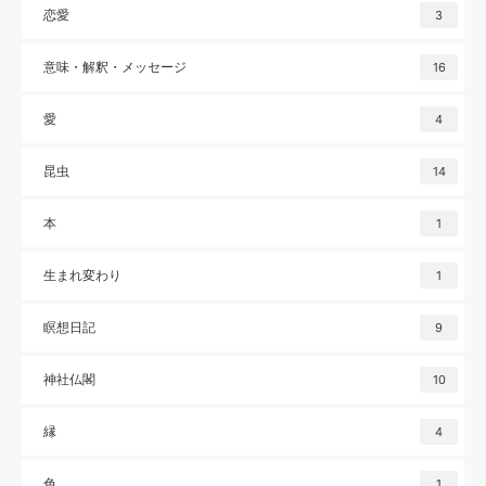
恋愛
3
意味・解釈・メッセージ
16
愛
4
昆虫
14
本
1
生まれ変わり
1
瞑想日記
9
神社仏閣
10
縁
4
色
1