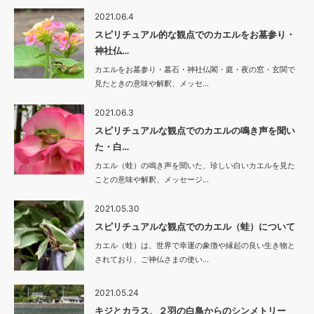
2021.06.4
スピリチュアル的な観点でのカエルをお墓参り・
神社仏…
カエルをお墓参り・墓石・神社仏閣・庭・夜の窓・玄関で
見たときの意味や解釈、メッセ…
2021.06.3
スピリチュアルな観点でのカエルの鳴き声を聞い
た・白…
カエル（蛙）の鳴き声を聞いた、珍しい白いカエルを見た
ことの意味や解釈、メッセージ…
2021.05.30
スピリチュアルな観点でのカエル（蛙）について
カエル（蛙）は、世界で幸運の象徴や縁起の良い生き物と
されており、ご神仏さまの使い…
2021.05.24
キジとカラス、２羽の白鳥からのシンメトリー