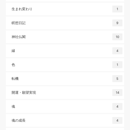
生まれ変わり
1
瞑想日記
9
神社仏閣
10
縁
4
色
1
転機
5
開運・願望実現
14
魂
4
魂の成長
4