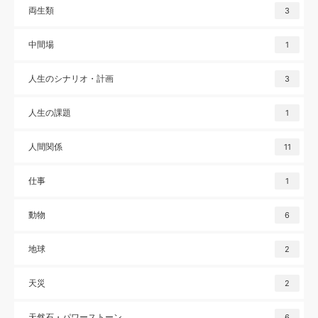
両生類
3
中間場
1
人生のシナリオ・計画
3
人生の課題
1
人間関係
11
仕事
1
動物
6
地球
2
天災
2
天然石・パワーストーン
6