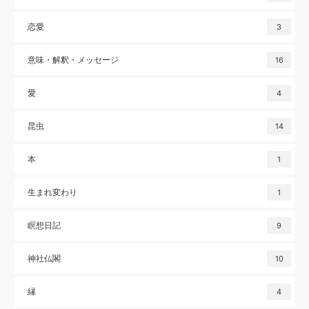
恋愛
3
意味・解釈・メッセージ
16
愛
4
昆虫
14
本
1
生まれ変わり
1
瞑想日記
9
神社仏閣
10
縁
4