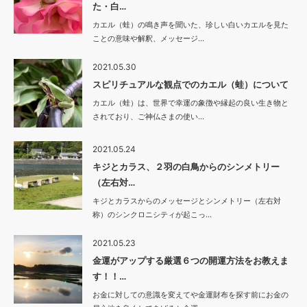
た・白…
カエル（蛙）の鳴き声を聞いた、珍しい白いカエルを見た
ことの意味や解釈、メッセージ…
2021.05.30
スピリチュアルな観点でのカエル（蛙）について
カエル（蛙）は、世界で幸運の象徴や縁起の良い生き物と
されており、ご神仏さまの使い…
2021.05.24
キジとカラス、２羽の白鳥からのシンメトリー
（左右対…
キジとカラスからのメッセージとシンメトリー（左右対
称）のシンクロニシティが起こっ…
2021.05.23
金運がアップする厳選６つの開運方法をお教えま
す！！…
お金に対しての意識を変えてや金運財布を探す前にお金の