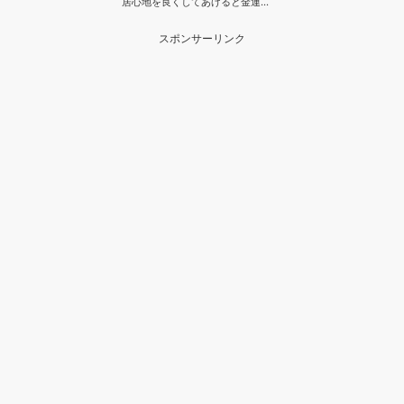
居心地を良くしてあげると金運…
スポンサーリンク