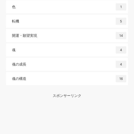
色
1
転機
5
開運・願望実現
14
魂
4
魂の成長
4
魂の構造
16
スポンサーリンク