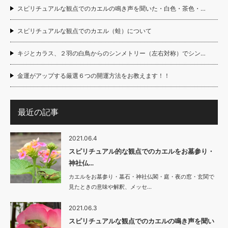
スピリチュアルな観点でのカエルの鳴き声を聞いた・白色・茶色・…
スピリチュアルな観点でのカエル（蛙）について
キジとカラス、２羽の白鳥からのシンメトリー（左右対称）でシン…
金運がアップする厳選６つの開運方法をお教えます！！
最近の記事
2021.06.4
スピリチュアル的な観点でのカエルをお墓参り・
神社仏…
カエルをお墓参り・墓石・神社仏閣・庭・夜の窓・玄関で
見たときの意味や解釈、メッセ…
2021.06.3
スピリチュアルな観点でのカエルの鳴き声を聞い