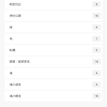
瞑想日記
9
神社仏閣
10
縁
4
色
1
転機
5
開運・願望実現
14
魂
4
魂の成長
4
魂の構造
16