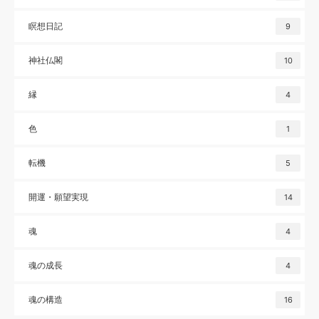
瞑想日記
9
神社仏閣
10
縁
4
色
1
転機
5
開運・願望実現
14
魂
4
魂の成長
4
魂の構造
16