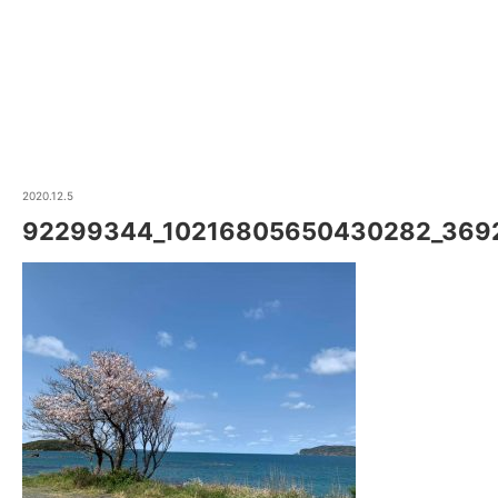
2020.12.5
92299344_10216805650430282_369