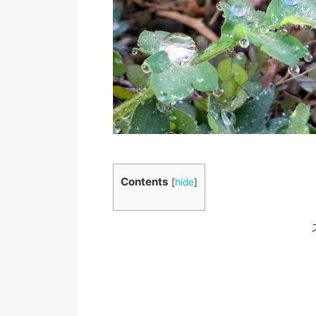
Contents
[
hide
]