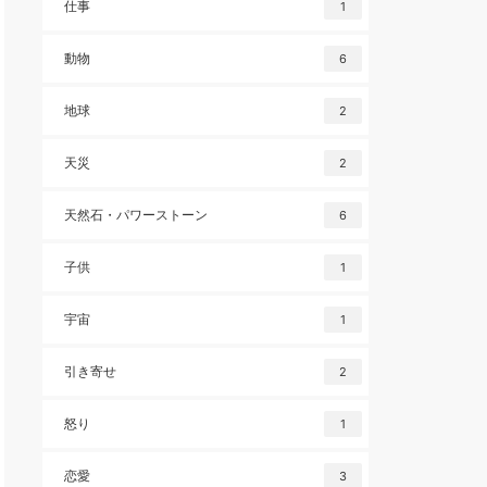
仕事
1
動物
6
地球
2
天災
2
天然石・パワーストーン
6
子供
1
宇宙
1
引き寄せ
2
怒り
1
恋愛
3