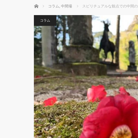
ホーム
コラム
,
中間場
スピリチュアルな観点での中間の
コラム