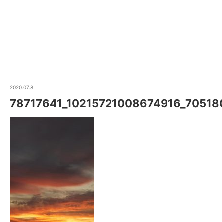
2020.07.8
78717641_10215721008674916_7051