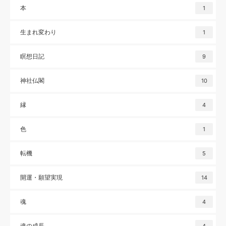
本
1
生まれ変わり
1
瞑想日記
9
神社仏閣
10
縁
4
色
1
転機
5
開運・願望実現
14
魂
4
魂の成長