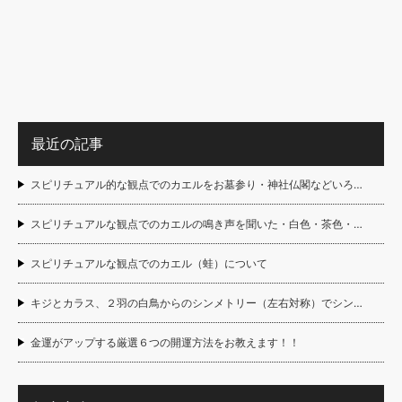
最近の記事
スピリチュアル的な観点でのカエルをお墓参り・神社仏閣などいろ…
スピリチュアルな観点でのカエルの鳴き声を聞いた・白色・茶色・…
スピリチュアルな観点でのカエル（蛙）について
キジとカラス、２羽の白鳥からのシンメトリー（左右対称）でシン…
金運がアップする厳選６つの開運方法をお教えます！！