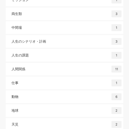
1
両生類
3
中間場
1
人生のシナリオ・計画
3
人生の課題
1
人間関係
11
仕事
1
動物
6
地球
2
天災
2