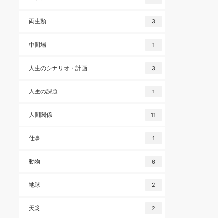
両生類
3
中間場
1
人生のシナリオ・計画
3
人生の課題
1
人間関係
11
仕事
1
動物
6
地球
2
天災
2