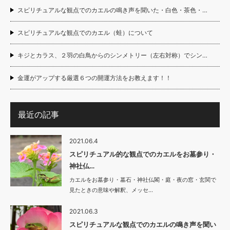
スピリチュアルな観点でのカエルの鳴き声を聞いた・白色・茶色・…
スピリチュアルな観点でのカエル（蛙）について
キジとカラス、２羽の白鳥からのシンメトリー（左右対称）でシン…
金運がアップする厳選６つの開運方法をお教えます！！
最近の記事
2021.06.4
スピリチュアル的な観点でのカエルをお墓参り・
神社仏…
カエルをお墓参り・墓石・神社仏閣・庭・夜の窓・玄関で
見たときの意味や解釈、メッセ…
2021.06.3
スピリチュアルな観点でのカエルの鳴き声を聞い