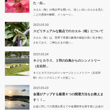
た・白…
カエル（蛙）の鳴き声を聞いた、珍しい白いカエルを見た
ことの意味や解釈、メッセージ…
2021.05.30
スピリチュアルな観点でのカエル（蛙）について
カエル（蛙）は、世界で幸運の象徴や縁起の良い生き物と
されており、ご神仏さまの使い…
2021.05.24
キジとカラス、２羽の白鳥からのシンメトリー
（左右対…
キジとカラスからのメッセージとシンメトリー（左右対
称）のシンクロニシティが起こっ…
2021.05.23
金運がアップする厳選６つの開運方法をお教えま
す！！…
お金に対しての意識を変えてや金運財布を探す前にお金の