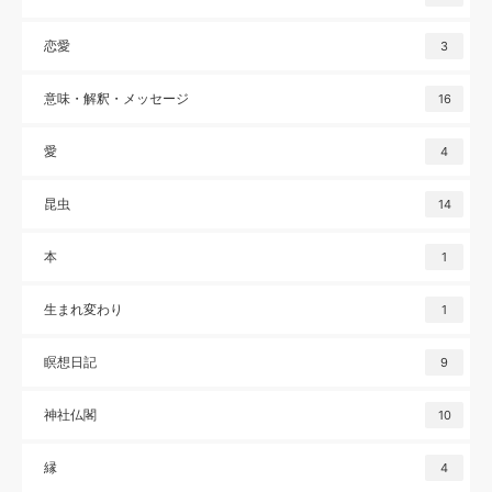
恋愛
3
意味・解釈・メッセージ
16
愛
4
昆虫
14
本
1
生まれ変わり
1
瞑想日記
9
神社仏閣
10
縁
4