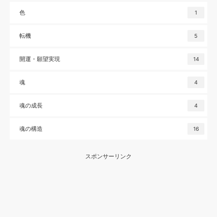
色
1
転機
5
開運・願望実現
14
魂
4
魂の成長
4
魂の構造
16
スポンサーリンク