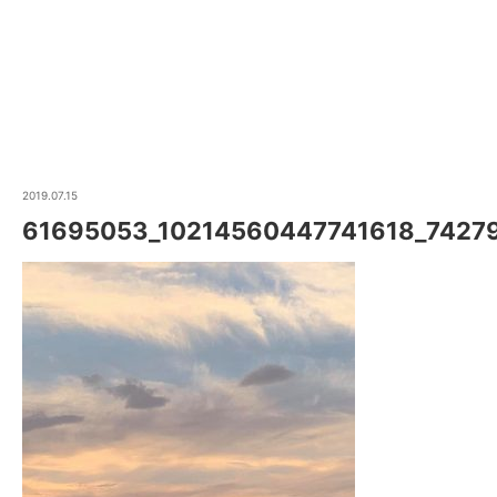
2019.07.15
61695053_10214560447741618_7427