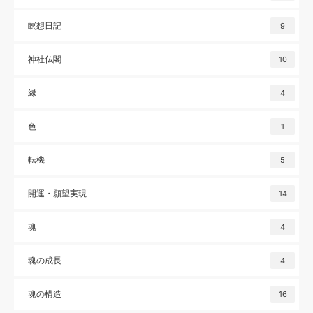
瞑想日記
9
神社仏閣
10
縁
4
色
1
転機
5
開運・願望実現
14
魂
4
魂の成長
4
魂の構造
16